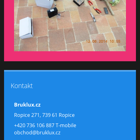
Kontakt
Bruklux.cz
Ropice 271, 739 61 Ropice
+420 736 106 887 T-mobile
obchod@bruklux.cz