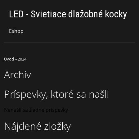
LED - Svietiace dlažobné kocky
Eshop
Úvod
»
2024
Archív
Príspevky, ktoré sa našli
Nenašli sa žiadne príspevky
Nájdené zložky