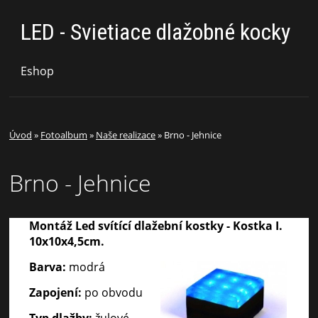
LED - Svietiace dlažobné kocky
Eshop
Úvod
»
Fotoalbum
»
Naše realizace
»
Brno - Jehnice
Brno - Jehnice
Montáž Led svítící dlažební kostky - Kostka I.
10x10x4,5cm.
Barva:
modrá
Zapojení:
po obvodu
Typ dlažby:
žulové