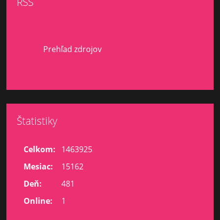
RSS
Prehľad zdrojov
Štatistiky
Celkom:
1463925
Mesiac:
15162
Deň:
481
Online:
1