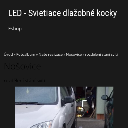
LED - Svietiace dlažobné kocky
Eshop
Úvod
»
Fotoalbum
»
Naše realizace
»
Nošovice
»
rozdělení stání svíti
Nošovice
rozdělení stání svíti