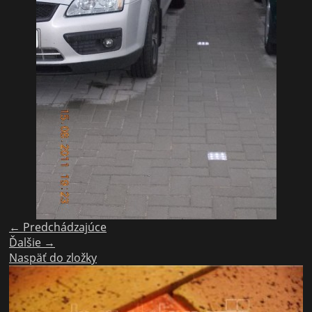
← Predchádzajúce
Ďalšie →
Naspäť do zložky