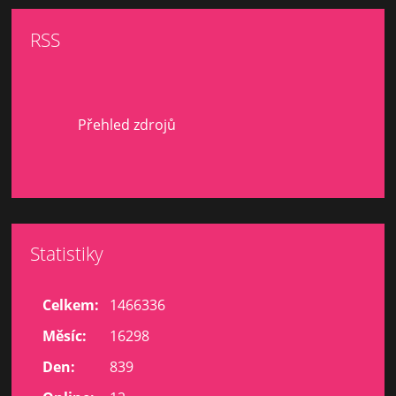
RSS
Přehled zdrojů
Statistiky
Celkem:
1466336
Měsíc:
16298
Den:
839