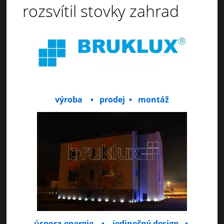
rozsvítil stovky zahrad
výroba
•
prodej • montáž
úspora energie
•
jedinečný design •