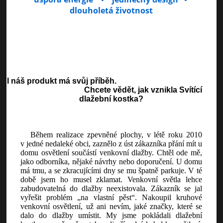
dlouholetá životnost
I náš produkt má svůj příběh.
Chcete vědět, jak vznikla Svítící
dlažební kostka?
Během realizace zpevněné plochy, v létě roku 2010
v jedné nedaleké obci, zaznělo z úst zákazníka přání mít u
domu osvětlení součástí venkovní dlažby. Chtěl ode mě,
jako odborníka, nějaké návrhy nebo doporučení. U domu
má tmu, a se zkracujícími dny se mu špatně parkuje. V té
době jsem ho musel zklamat. Venkovní světla lehce
zabudovatelná do dlažby neexistovala. Zákazník se jal
vyřešit problém „na vlastní pěst“. Nakoupil kruhové
venkovní osvětlení, už ani nevím, jaké značky, které se
dalo do dlažby umístit. My jsme pokládali dlažební