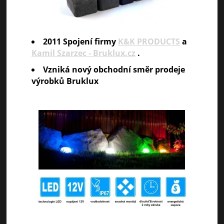
2011 Spojení firmy
K&K PRODUCTS
a
Kamil Szarzec - Bruklux.cz
.
Vzniká nový obchodní směr prodeje
výrobků Bruklux