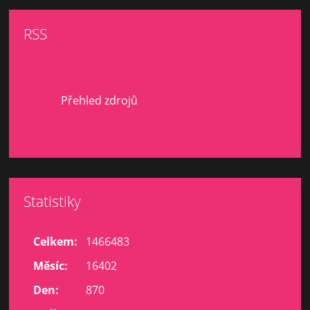
RSS
Přehled zdrojů
Statistiky
Celkem:
1466483
Měsíc:
16402
Den:
870