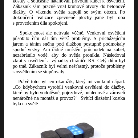
kostky a současně natahovali přívodní kabel k osvětlení.
Zákazník sám pracně vrtal kruhové otvory do betonové
dlažby. O víkendu světla zapojil se svým otcem. Po
dokončení realizace zpevněné plochy jsme byli oba
s provedením díla spokojení.
Spokojenost ale netrvala věčně. Venkovní osvětlení
působilo čím dál tím větší problémy. S přicházejícím
jarem a táním sněhu pod dlažbou postupně podmokaly
spodní vrstvy. Ani řádné umístění průchodek na kabel,
nezabránilo vodě, aby do světla pronikla. Následoval
zkrat v osvětlení a výpadky chrániče RS. Celý dům byl
po tmě. Zákazník byl velmi nešťastný, protože problémy
s osvětlením se stupňovaly.
Právě toto byl ten okamžik, který mi vnuknul nápad:
„Co kdybychom vyrobili venkovní osvětlení do dlažby,
které by bylo vodotěsné, pojezdové, pohledové a zároveň
nenáročné na montáž a provoz?" Svítící dlažební kostka
byla na světě.