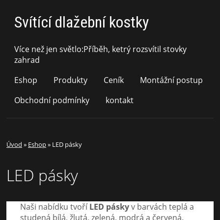
Svítící dlažební kostky
Více než jen světlo:Příběh, ketrý rozsvítil stovky
zahrad
Eshop
Produkty
Ceník
Montážní postup
Obchodní podmínky
kontakt
Úvod
»
Eshop
»
LED pásky
LED pásky
Naši nabídku tvoří
LED pásky
v barvách teplá a
studená bílá, žlutá, zelená, modrá a červená.