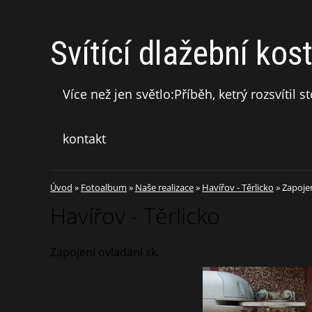
Svítící dlažební kos
Více než jen světlo:Příběh, ketrý rozsvítil 
kontakt
Úvod
»
Fotoalbum
»
Naše realizace
»
Havířov - Těrlicko
»
Zapojen
Havířov - Těrlicko
Zapojení ovladání sk.