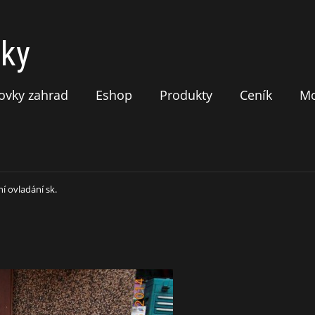
tky
stovky zahrad
Eshop
Produkty
Ceník
Mo
í ovladání sk.