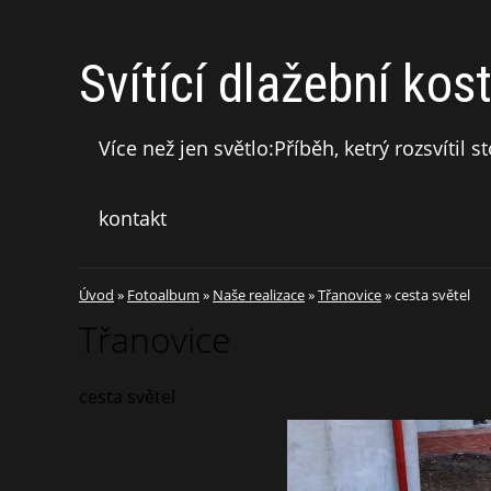
Svítící dlažební kos
Více než jen světlo:Příběh, ketrý rozsvítil 
kontakt
Úvod
»
Fotoalbum
»
Naše realizace
»
Třanovice
»
cesta světel
Třanovice
cesta světel